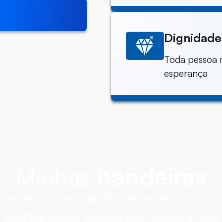
Dignidad
Toda pessoa m
esperança
Minhas
bandeiras
bandeira que levanto nasce de uma con
: política boa é aquela que muda a vida 