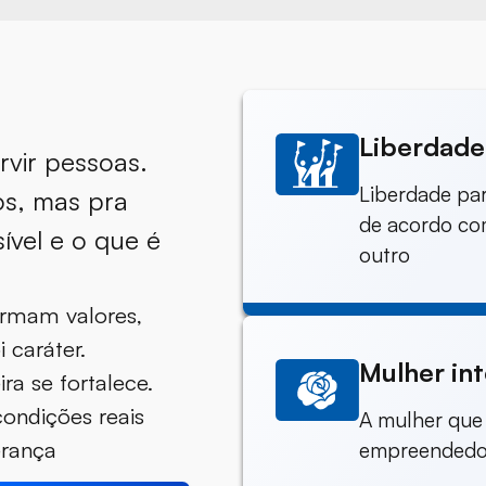
Liberdade
ervir pessoas.
Liberdade par
gos, mas pra
de acordo com
ível e o que é
outro
ormam valores,
 caráter.
Mulher int
ra se fortalece.
condições reais
A mulher que 
erança
empreendedor