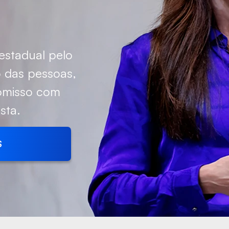
estadual pelo
to das pessoas,
omisso com
sta.
S