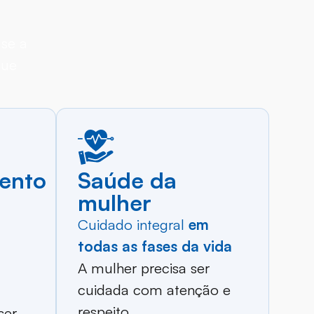
 se a
gue
ento
Saúde da
e
mulher
Cuidado integral
em
todas as fases da vida
A mulher precisa ser
cuidada com atenção e
respeito.
ser