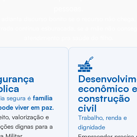
pessoas.
adianta discurso bonito se o recurso não chega,
trada continua esburacada, se a mãe não conse
atendimento pra saúde do filho.
gurança
Desenvolvim
lica
econômico 
construção
ia segura é
família
civil
pode viver em paz.
ito, valorização e
Trabalho, renda e
ções dignas para a
dignidade
a Militar.
Empreender precisa 