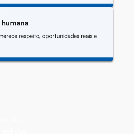
e humana
erece respeito, oportunidades reais e
vicção
real das