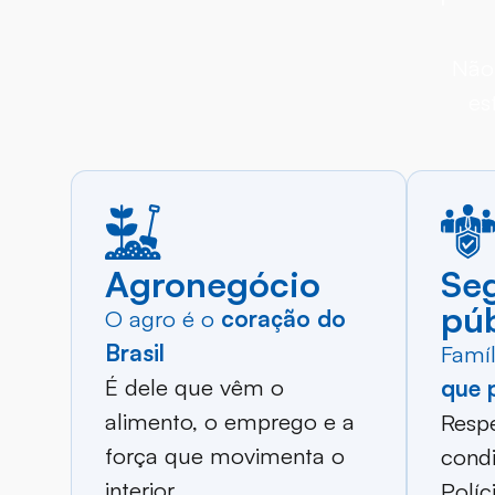
Não 
es
Agronegócio
Se
púb
O agro é o
coração do
Brasil
Famíl
É dele que vêm o
que 
alimento, o emprego e a
Respe
força que movimenta o
condi
interior.
Políci