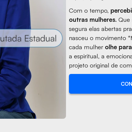
Com o tempo,
percebi
outras mulheres.
Que a
segura elas abertas pr
nasceu o movimento *M
cada mulher
olhe para
a espiritual, a emociona
projeto original de como
CON