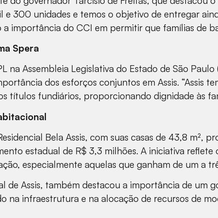
 do governador Tarcísio de Freitas, que destacou o
mil e 300 unidades e temos o objetivo de entregar ai
o a importância do CCI em permitir que famílias de b
lma Spera
PL na Assembleia Legislativa do Estado de São Paulo
importância dos esforços conjuntos em Assis. “Assis 
 títulos fundiários, proporcionando dignidade às fam
bitacional
sidencial Bela Assis, com suas casas de 43,8 m², pr
imento estadual de R$ 3,3 milhões. A iniciativa refl
ção, especialmente aquelas que ganham de um a três
l de Assis, também destacou a importância de um gov
o na infraestrutura e na alocação de recursos de m