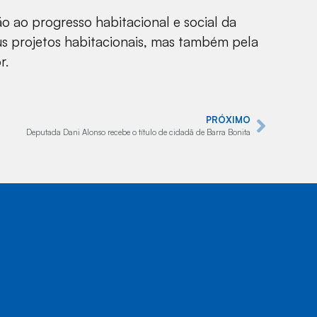
ão ao progresso habitacional e social da
eus projetos habitacionais, mas também pela
r.
PRÓXIMO
Deputada Dani Alonso recebe o título de cidadã de Barra Bonita