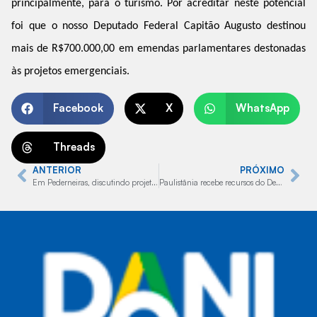
principalmente, para o turismo. Por acreditar neste potencial
foi que o nosso Deputado Federal Capitão Augusto destinou
mais de R$700.000,00 em emendas parlamentares destonadas
às projetos emergenciais.
Facebook
X
WhatsApp
Threads
ANTERIOR
PRÓXIMO
Em Pederneiras, discutindo projetos importantes de desenvolvimento e infraestrutura para o município
Paulistânia recebe recursos do Deputado Federal do PL, Capitão Augusto, através do trabalho de Dani Alonso