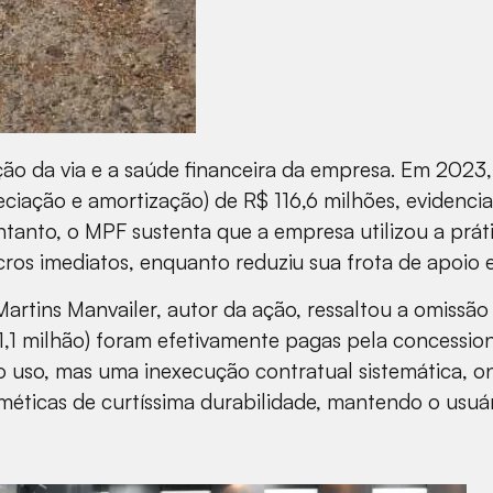
ão da via e a saúde financeira da empresa. Em 2023, 
eciação e amortização) de R$ 116,6 milhões, evidenci
entanto, o MPF sustenta que a empresa utilizou a prá
ucros imediatos, enquanto reduziu sua frota de apoio
rtins Manvailer, autor da ação, ressaltou a omissã
,1 milhão) foram efetivamente pagas pela concessioná
 uso, mas uma inexecução contratual sistemática, on
méticas de curtíssima durabilidade, mantendo o usuár