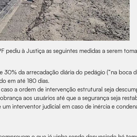
F pediu à Justiça as seguintes medidas a serem tom
de 30% da arrecadação diária do pedágio (“na boca d
do em até 180 dias.
 caso a ordem de intervenção estrutural seja descum
obrança aos usuários até que a segurança seja resta
 um interventor judicial em caso de inércia e cond
o, comprovam o que já vinha sendo denunciado há te