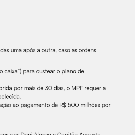
adas uma após a outra, caso as ordens
o caixa”) para custear o plano de
prida por mais de 30 dias, o MPF requer a
belecida.
enação ao pagamento de R$ 500 milhões por
mpos por Dani Alonso e Capitão Augusto