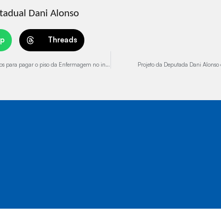
tadual Dani Alonso
p
Threads
Deputada Dani Alonso e governador Tarcisio de Freitas garantem recursos para pagar o piso da Enfermagem no interior Paulista
Projeto da Deputada Dani Alonso 