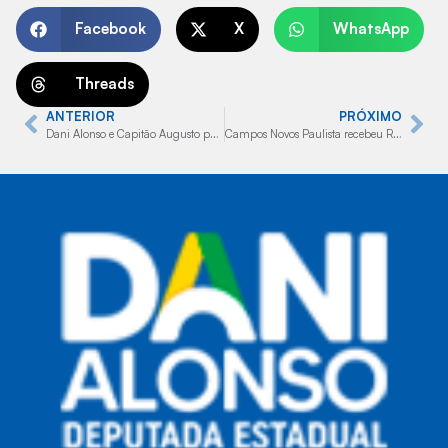
Facebook
X
WhatsApp
Threads
ANTERIOR
PRÓXIMO
Dani Alonso e Capitão Augusto participam de ato com Bolsonaro, Michelle e Tarcísio na Paulista
Campos Novos Paulista recebeu R$ 2,5 milhões da deputada Dani Alonso e do deputado Capitão Augusto