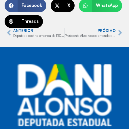
Facebook
X
WhatsApp
Threads
ANTERIOR
PRÓXIMO
Deputado destina emenda de R$250 mil à Bernardino Campos
Presidente Alves recebe emenda do deputado federal de R$750 mil para a Saúde