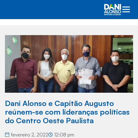
Dani Alonso e Capitão Augusto
reúnem-se com lideranças políticas
do Centro Oeste Paulista
fevereiro 2, 2022
12:08 pm