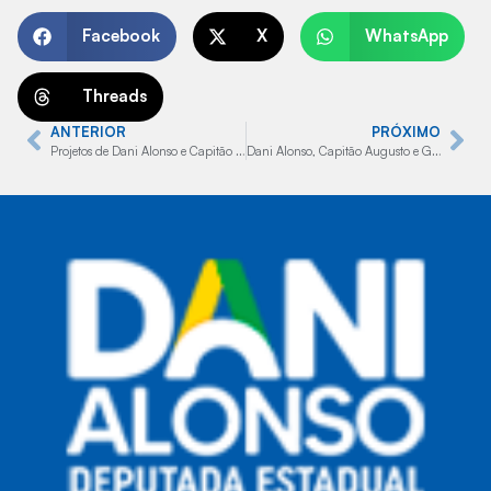
Facebook
X
WhatsApp
Threads
ANTERIOR
PRÓXIMO
Projetos de Dani Alonso e Capitão Augusto ampliam direitos de servidores com deficiência
Dani Alonso, Capitão Augusto e Guilherme Burcão garantem asfalto na Ângelo Raspante