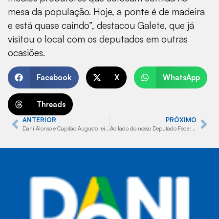
mesa da população. Hoje, a ponte é de madeira
e está quase caindo”, destacou Galete, que já
visitou o local com os deputados em outras
ocasiões.
Facebook
X
WhatsApp
Threads
ANTERIOR
PRÓXIMO
Dani Alonso e Capitão Augusto reinauguram escritório político em Bauru
Ao lado do nosso Deputado Federal Capitão Augusto e da Prefeita de Bauru, Suellen Rosim, nos reunimos em Brasília com o Ministro da Justiça, Dr. Anderson Torres