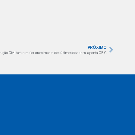
PRÓXIMO
rução Civil terá o maior crescimento dos últimos dez anos, aponta CBIC