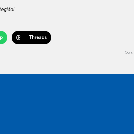
Região!
p
Threads
Const