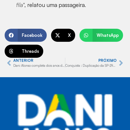
fila"
, relatou uma passageira.
Facebook
X
WhatsApp
Threads
ANTERIOR
PRÓXIMO
Dani Alonso completa dois anos de mandato com grandes conquistas
Conquista : Duplicação da SP-294 em Marília reduz acidentes em 28% e feridos em 68%