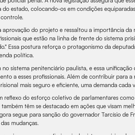
 de policial penal. A nova legislação assegura que ess
 do estado, colocando-os em condições equiparadas d
controle.
a aprovação do projeto e ressaltou a importância da
ssionais que estão na linha de frente do sistema pris
o." Essa postura reforça o protagonismo da deputad
nda política.
no sistema penitenciário paulista, e essa unificação
ento a esses profissionais. Além de contribuir para 
risional mais seguro e eficiente, uma demanda cada v
m reflexo do esforço coletivo de parlamentares com
as também têm se destacado em ações que visam melho
 agora segue para sanção do governador Tarcísio de F
 das mudanças.