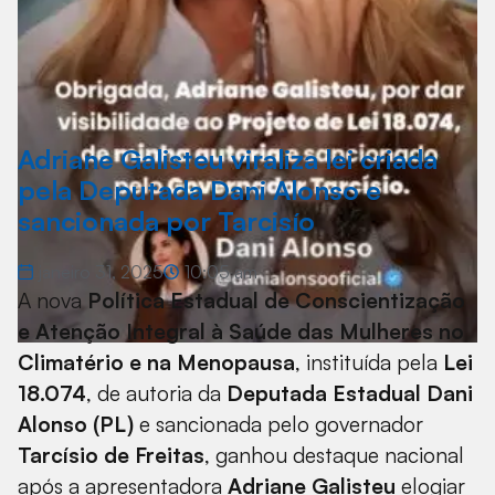
Adriane Galisteu viraliza lei criada
pela Deputada Dani Alonso e
sancionada por Tarcisío
janeiro 31, 2025
10:05 am
A nova
Política Estadual de Conscientização
e Atenção Integral à Saúde das Mulheres no
Climatério e na Menopausa
, instituída pela
Lei
18.074
, de autoria da
Deputada Estadual Dani
Alonso (PL)
e sancionada pelo governador
Tarcísio de Freitas
, ganhou destaque nacional
após a apresentadora
Adriane Galisteu
elogiar